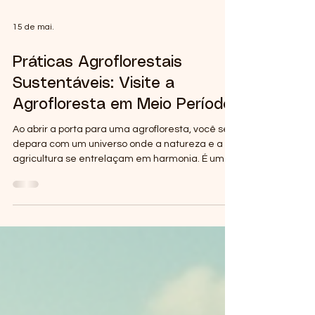
15 de mai.
Práticas Agroflorestais
Sustentáveis: Visite a
Agrofloresta em Meio Período
Ao abrir a porta para uma agrofloresta, você se
depara com um universo onde a natureza e a
agricultura se entrelaçam em harmonia. É um
convite para desacelerar, respirar o ar fresco e
observar a dança silenciosa das árvores, plantas
e animais que coexistem em um equilíbrio
delicado. Hoje, quero compartilhar com você a
experiência de visitar uma agrofloresta em meio