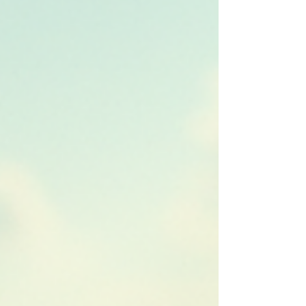
canto dos pássaros contam histórias de respeito
e cuidado com o meio ambiente. Os impacto