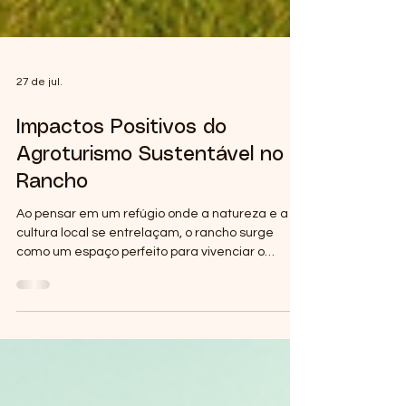
27 de jul.
Impactos Positivos do
Agroturismo Sustentável no
Rancho
Ao pensar em um refúgio onde a natureza e a
cultura local se entrelaçam, o rancho surge
como um espaço perfeito para vivenciar o
agroturismo sustentável. Essa prática, que une
turismo e agricultura de forma consciente, tem
transformado não apenas a paisagem, mas
também a vida das pessoas que a ela se
conectam. Convido você a mergulhar comigo
nessa jornada, onde o verde das plantações e o