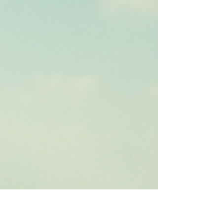
período, um passeio que vai além do simples
contato com a terra - é uma imersão em
práticas agroflorestais suste