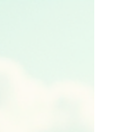
Agroflorestais (SAFs) aparecem como uma
solução inteligente e regenerativa. Eles não
apenas restauram a natureza, mas também
produzem alimentos e fortalecem comunidades,
criando um ciclo virtuoso de vida e
sustentabilidade. Neste texto, quero
compartilhar com você como a agrofloresta vai
muito além de uma técnica agríco