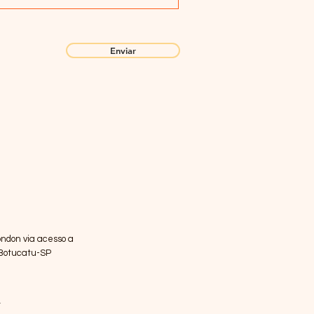
Enviar
ndon via acesso a
 Botucatu-SP
e