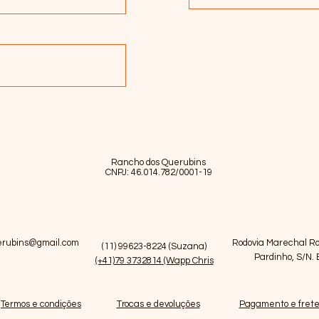
Rancho dos Querubins
CNPJ: 46.014.782/0001-19
erubins@gmail.com
Rodovia Marechal Ro
(11) 99623-8224 (Suzana)
Pardinho, S/N.
(+41)79 3732814 (Wapp Chris
Termos e condições
Trocas e devoluções
Pagamento e fret