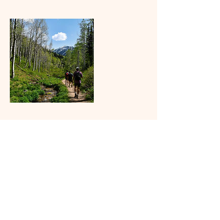
Informações de contato
Botucatu, State of São Paulo, Brazil
011 99623 - 8224
ranchodosquerubins@gmail.com