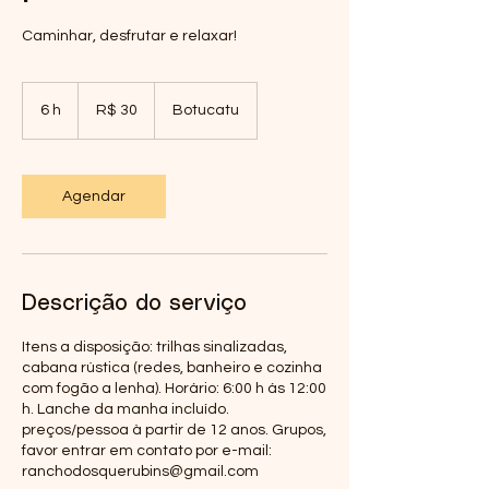
Caminhar, desfrutar e relaxar!
30
Reais
6 h
6
R$ 30
Botucatu
brasileiros
h
Agendar
Descrição do serviço
Itens a disposição: trilhas sinalizadas,
cabana rústica (redes, banheiro e cozinha
com fogão a lenha). Horário: 6:00 h ás 12:00
h. Lanche da manha incluído.
preços/pessoa à partir de 12 anos. Grupos,
favor entrar em contato por e-mail:
ranchodosquerubins@gmail.com