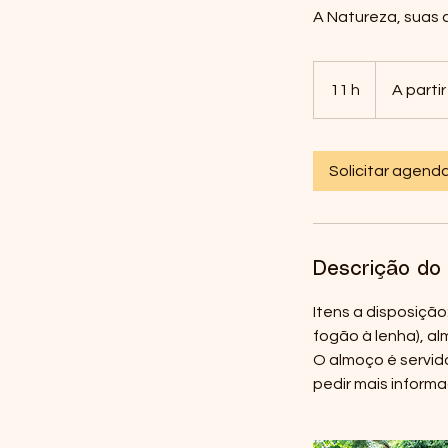
A Natureza, suas c
A
partir
11 h
1
A parti
de
145
1
Reais
brasileiros
h
Solicitar agen
Descrição do 
Itens a disposição
fogão à lenha), al
O almoço é servid
pedir mais inform