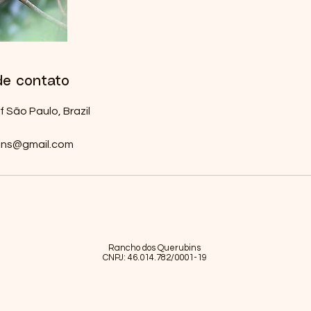
de contato
 São Paulo, Brazil
ins@gmail.com
Rancho dos Querubins
CNPJ: 46.014.782/0001-19