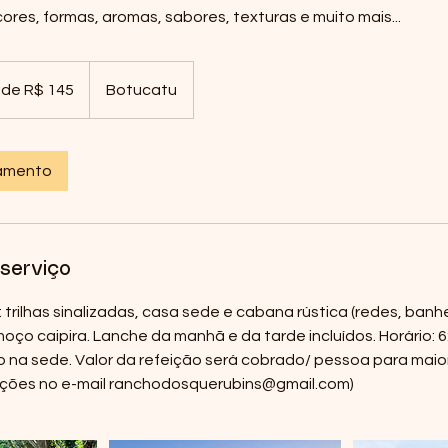
ores, formas, aromas, sabores, texturas e muito mais...
r de R$ 145
Botucatu
damento
serviço
: trilhas sinalizadas, casa sede e cabana rústica (redes, banh
moço caipira. Lanche da manhã e da tarde incluídos. Horário: 6:
o na sede. Valor da refeição será cobrado/ pessoa para maior
ações no e-mail ranchodosquerubins@gmail.com)