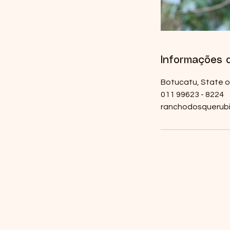
Informações 
Botucatu, State of
011 99623 - 8224
ranchodosquerub