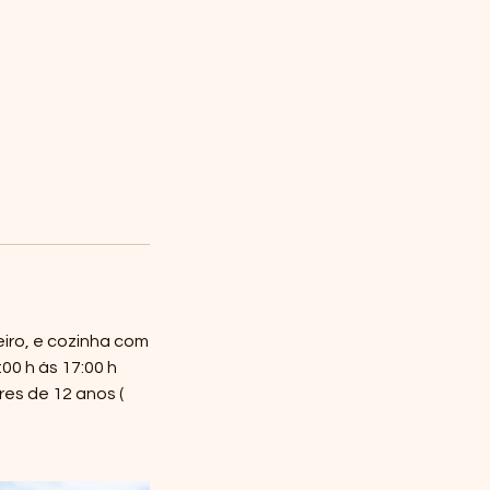
eiro, e cozinha com
00 h ás 17:00 h
es de 12 anos (