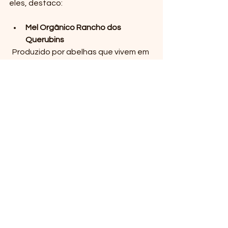
eles, destaco:
Mel Orgânico Rancho dos 
Querubins
  Produzido por abelhas que vivem em 
harmonia com a floresta, nosso mel é 
puro, natural e cheio de nutrientes. É 
um exemplo de como a agrofloresta 
pode gerar alimentos saudáveis e 
saborosos. Saiba mais em 
Mel 
Orgânico Rancho dos Querubins
.
Óleo de Baru
  Extraído de uma semente nativa, o 
óleo de baru é rico em antioxidantes 
e ácidos graxos essenciais. Ele 
representa a valorização das 
espécies locais e o uso sustentável 
dos recursos naturais. Confira 